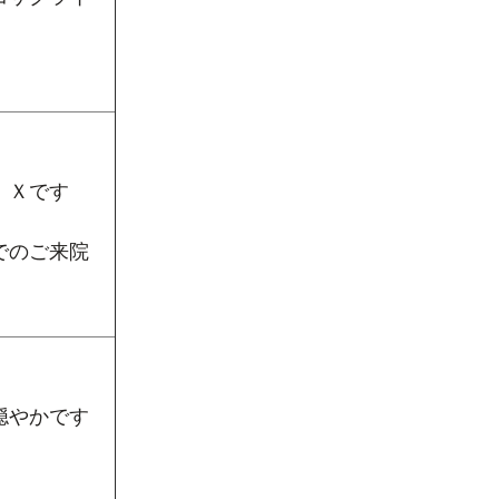
ＩＸです
でのご来院
穏やかです