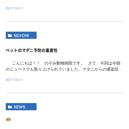
てです。 国内では今まで、マダニに人間やペットが直接噛まれ
2017.10.11
て感染するケースは多くありました […]
NOZOMI
ペットのマダニ予防の重要性
こんにちは＾＾ のぞみ動物病院です。 さて、今回は今朝
のニュースでも取り上げられていました、マダニからの感染症に
ついてです。 国内では今まで、マダニに人間やペットが直接噛
2017.10.11
まれて感染するケース […]
NEWS