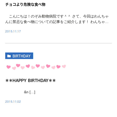
チョコより危険な食べ物
こんにちは！のぞみ動物病院です＾＾ さて、今回はわんちゃ
んに禁忌な食べ物についての記事をご紹介します！ わんちゃん
にとって、チョコレートやネギ類が禁忌であることは ご存知の
2015.11.17
方が多いと思いますが、キシリトールも危険な成分 […]
BIRTHDAY
＊＊HAPPY BIRTHDAY＊＊
&n […]
2015.11.02