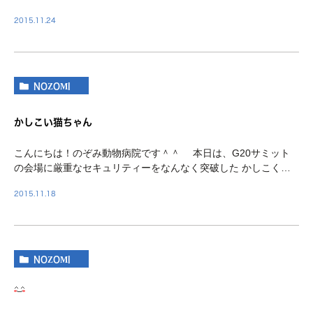
たちも、体調には気を付けてお過ごしください＾＾ さて、今
2015.11.24
回は寒い季節に車に乗る前にやっていただきたい […]
NOZOMI
かしこい猫ちゃん
こんにちは！のぞみ動物病院です＾＾ 本日は、G20サミット
の会場に厳重なセキュリティーをなんなく突破した かしこく
て、かわいい猫ちゃんについての記事をご紹介します＾＾♪ 詳し
2015.11.18
い記事・動画は ☆ こちら ☆
NOZOMI