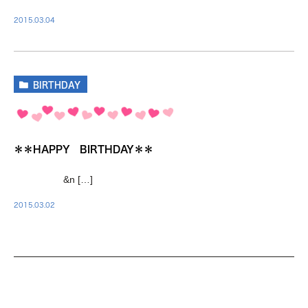
い季節となっていきますね。 さて、今回は、まだ開発段階では
2015.03.04
ありますが、 画期的な医療用ロボットについて […]
BIRTHDAY
＊＊HAPPY BIRTHDAY＊＊
&n […]
2015.03.02