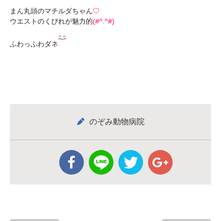
まん丸頭のマチルダちゃん
♡
ウエストのくびれが魅力的
(#^.^#)
ふわっふわダネ
のぞみ動物病院