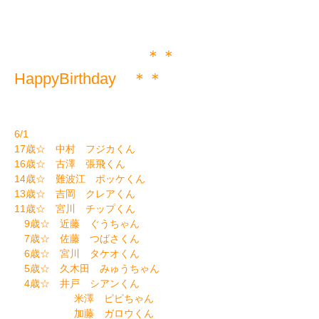
＊＊
HappyBirthday ＊＊
6/1
17歳☆ 中村 フジカくん
16歳☆ 古澤 張飛くん
14歳☆ 難波江 ポッケくん
13歳☆ 吉岡 クレアくん
11歳☆ 宮川 チップくん
9歳☆ 近藤 ぐうちゃん
7歳☆ 佐藤 つばさくん
6歳☆ 宮川 タケオくん
5歳☆ 久木田 みゅうちゃん
4歳☆ 井戸 シアンくん
米澤 ピピちゃん
加藤 ガロウくん